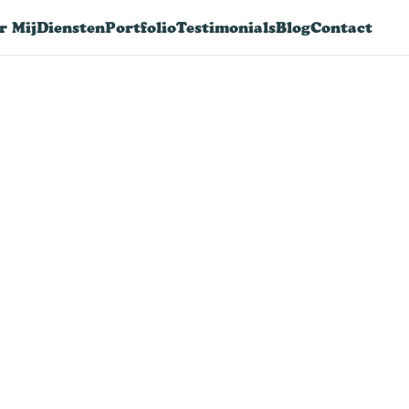
r Mij
Diensten
Portfolio
Testimonials
Blog
Contact