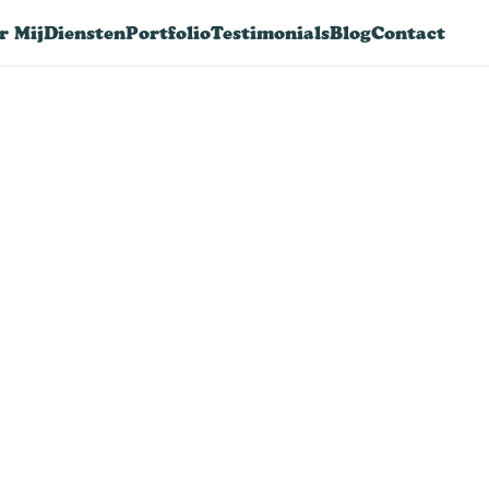
r Mij
Diensten
Portfolio
Testimonials
Blog
Contact